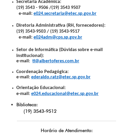
Secretaria Acadêmica:
(19) 3543 - 9506 /(19) 3543 9507
e-mail:
e024.secretaria@etec.sp.gov.br
Diretoria Administrativa (RH, fornecedores):
(19) 3543-9503 / (19) 3543-9517
e-mail:
e024adm@cps.sp.gov.br
Setor de Informática (Dúvidas sobre e-mail
institucional):
e-mail:
ti@albertoferes.com.br
Coordenação Pedagógica:
e-mail:
ederaldo.ratz@etec.sp.gov.br
Orientação Educacional:
e-mail:
e024.educacional@etec.sp.gov.br
Biblioteca:
(19) 3543-9512
Horário de Atendimento: