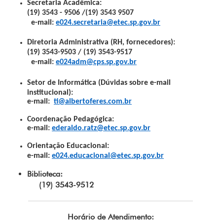
Secretaria Acadêmica:
(19) 3543 - 9506 /(19) 3543 9507
e-mail:
e024.secretaria@etec.sp.gov.br
Diretoria Administrativa (RH, fornecedores):
(19) 3543-9503 / (19) 3543-9517
e-mail:
e024adm@cps.sp.gov.br
Setor de Informática (Dúvidas sobre e-mail
institucional):
e-mail:
ti@albertoferes.com.br
Coordenação Pedagógica:
e-mail:
ederaldo.ratz@etec.sp.gov.br
Orientação Educacional:
e-mail:
e024.educacional@etec.sp.gov.br
Biblioteca:
(19) 3543-9512
Horário de Atendimento: